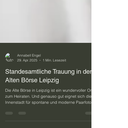
Annabell Engel
29. Apr. 2025
1 Min. Lesezeit
Standesamtliche Trauung in der
Alten Börse Leipzig
Die Alte Börse in Leipzig ist ein wundervoller Ort
zum Heiraten. Und genauso gut eignet sich die
Innenstadt für spontane und moderne Paarfotos,
die den Charakter des Paars und den Vibe des